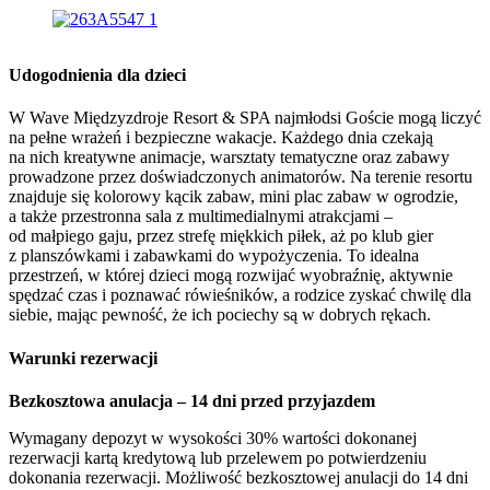
Udogodnienia dla dzieci
W Wave Międzyzdroje Resort & SPA najmłodsi Goście mogą liczyć
na pełne wrażeń i bezpieczne wakacje. Każdego dnia czekają
na nich kreatywne animacje, warsztaty tematyczne oraz zabawy
prowadzone przez doświadczonych animatorów. Na terenie resortu
znajduje się kolorowy kącik zabaw, mini plac zabaw w ogrodzie,
a także przestronna sala z multimedialnymi atrakcjami –
od małpiego gaju, przez strefę miękkich piłek, aż po klub gier
z planszówkami i zabawkami do wypożyczenia. To idealna
przestrzeń, w której dzieci mogą rozwijać wyobraźnię, aktywnie
spędzać czas i poznawać rówieśników, a rodzice zyskać chwilę dla
siebie, mając pewność, że ich pociechy są w dobrych rękach.
Warunki rezerwacji
Bezkosztowa anulacja – 14 dni przed przyjazdem
Wymagany depozyt w wysokości 30% wartości dokonanej
rezerwacji kartą kredytową lub przelewem po potwierdzeniu
dokonania rezerwacji. Możliwość bezkosztowej anulacji do 14 dni