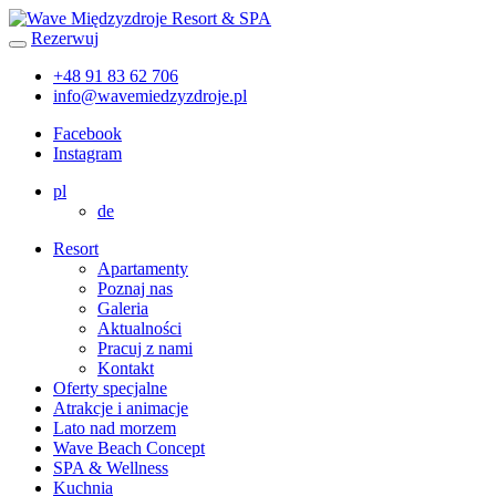
Przejdź
do
Rezerwuj
treści
+48 91 83 62 706
info@wavemiedzyzdroje.pl
Facebook
Instagram
pl
de
Resort
Apartamenty
Poznaj nas
Galeria
Aktualności
Pracuj z nami
Kontakt
Oferty specjalne
Atrakcje i animacje
Lato nad morzem
Wave Beach Concept
SPA & Wellness
Kuchnia